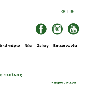
GR
|
EN
δικά πάρτυ
Νέα
Gallery
Επικοινωνία
Στοιχεία Επικοινωνίας
Αίτηση Συμμετοχής
ς πισίνας
+ περισσότερα