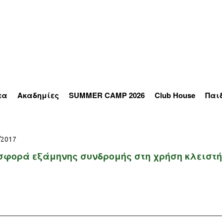
τα
Ακαδημίες
SUMMER CAMP 2026
Club House
Παι
άς
Τένις
τ
Κολύμβησης
ηση
Μπάσκετ
/2017
αιρο
σφορά εξάμηνης συνδρομής στη χρήση κλειστή
ήριο
nnis