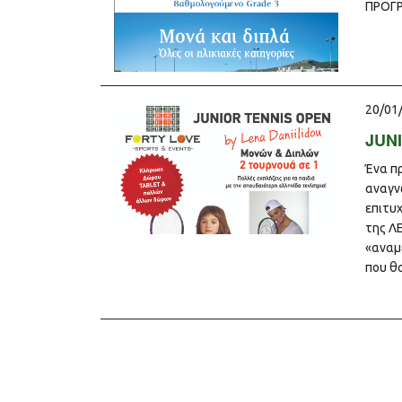
ΠΡΟΓΡ
20/01
JUNI
Ένα π
αναγν
επιτυχ
της Λ
«αναμ
που θ